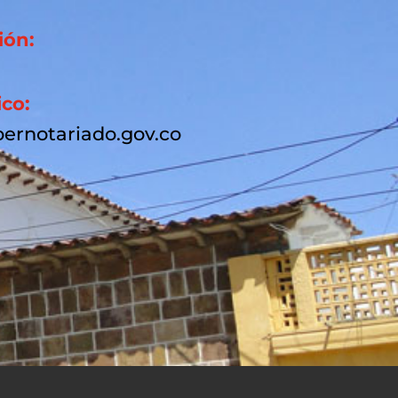
ión:
ico:
ernotariado.gov.co