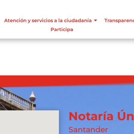
ue les aplique de interés.
Atención y servicios a la ciudadanía
Transparen
Participa
Notaría Ún
Santander