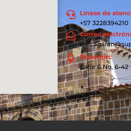
Líneas de atenc

+57 3228394210
Correo electrón

unicagalan@sup
Dirección:

Calle 6 No. 6-42