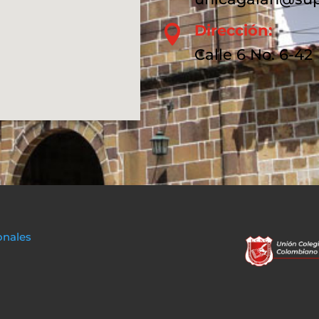
Dirección:

Calle 6 No. 6-42
onales