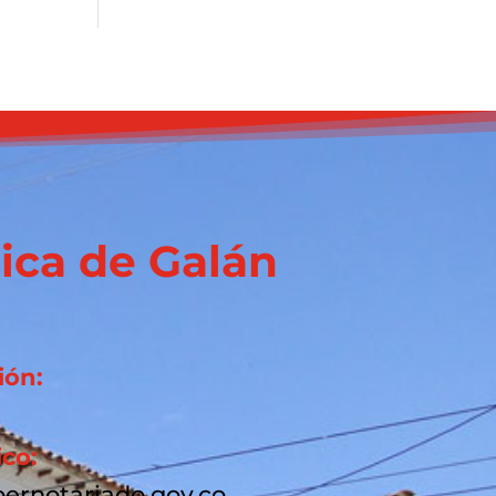
ica de Galán
ión:
ico:
ernotariado.gov.co