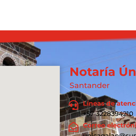
Notaría Ún
Santander
Líneas de atenc

+57 3228394210
Correo electrón

unicagalan@sup