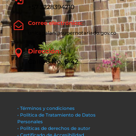
+57 3228394210
Correo electrónico:

unicagalan@supernotariado.gov.co
Dirección:

Calle 6 No. 6-42
• Términos y condiciones
• Política de Tratamiento de Datos
Personales
• Políticas de derechos de autor
• Certificado de Accesibilidad