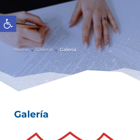
Abrir barra de herramientas
Home
Galeria
Galería
9
9
Galería