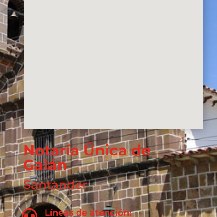
Notaría Única de
Galán
Santander
Líneas de atención:
