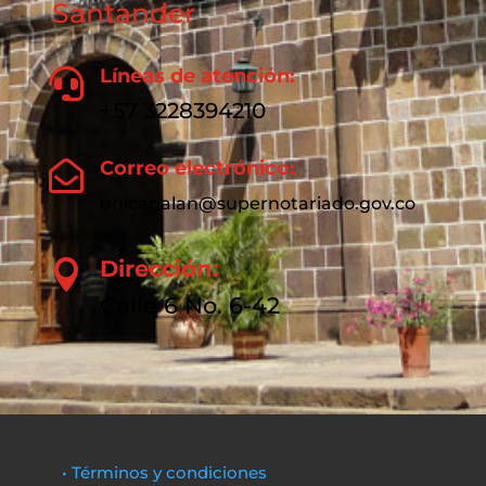
Santander
Líneas de atención:

+57 3228394210
Correo electrónico:

unicagalan@supernotariado.gov.co
Dirección:

Calle 6 No. 6-42
• Términos y condiciones