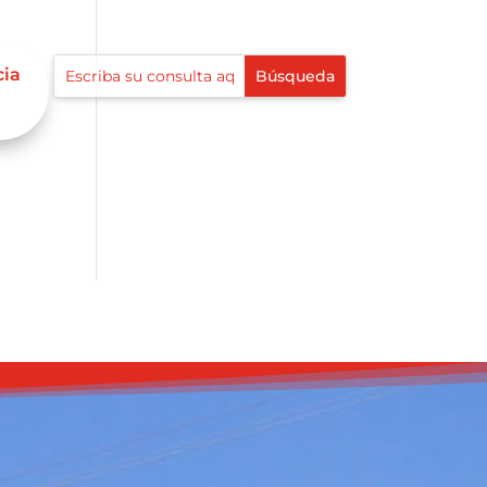
cia
í