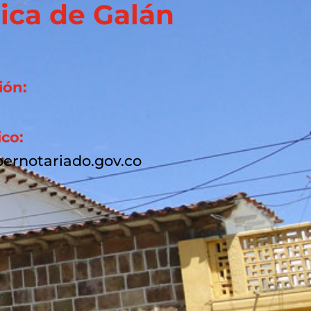
ica de Galán
ión:
ico:
ernotariado.gov.co