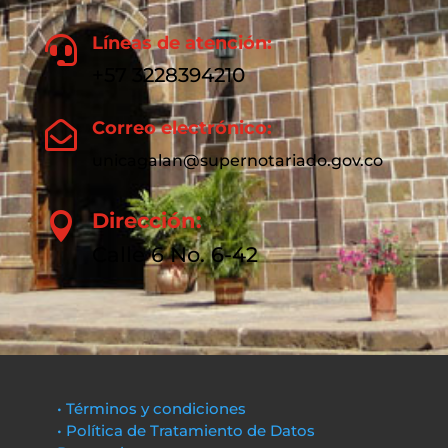
Líneas de atención:

+57 3228394210
Correo electrónico:

unicagalan@supernotariado.gov.co
Dirección:

Calle 6 No. 6-42
• Términos y condiciones
• Política de Tratamiento de Datos