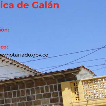
ica de Galán
ión:
ico:
ernotariado.gov.co