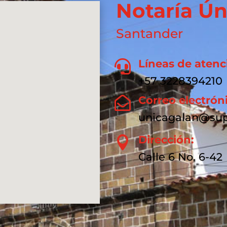
Notaría Ún
Santander
Líneas de atenc

+57 3228394210
Correo electrón

unicagalan@sup
Dirección:

Calle 6 No. 6-42