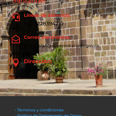
Santander
Líneas de atención:

+57 3228394210
Correo electrónico:

unicagalan@supernotariado.gov.co
Dirección:

Calle 6 No. 6-42
• Términos y condiciones
• Política de Tratamiento de Datos