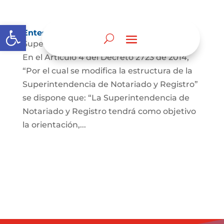
Abrir barra de herramientas
Entes y autoridades que lo vigilan
Superintendencia de Notariado y Registro
En el Artículo 4 del Decreto 2723 de 2014,
“Por el cual se modifica la estructura de la
Superintendencia de Notariado y Registro”
se dispone que: “La Superintendencia de
Notariado y Registro tendrá como objetivo
la orientación,...