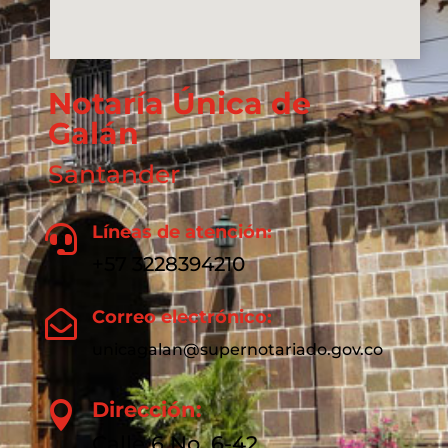
Notaría Única de
Galán
Santander
Líneas de atención:

+57 3228394210
Correo electrónico:

unicagalan@supernotariado.gov.co
Dirección:

Calle 6 No. 6-42