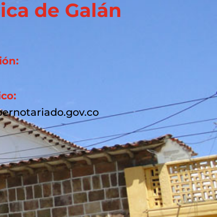
ica de Galán
ión:
ico:
ernotariado.gov.co