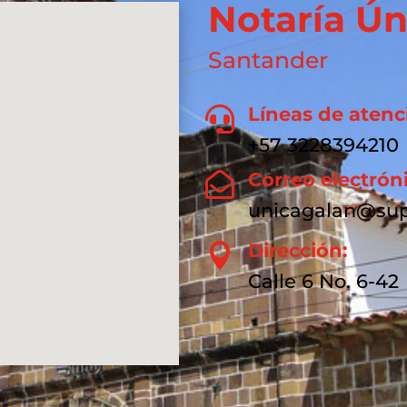
Notaría Ún
Santander
Líneas de atenc

+57 3228394210
Correo electrón

unicagalan@sup
Dirección:

Calle 6 No. 6-42