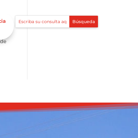
cia
te,
 de