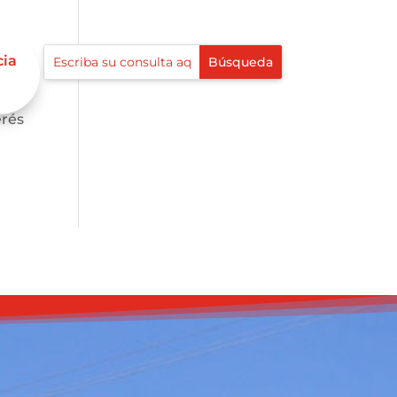
cia
s,
erés