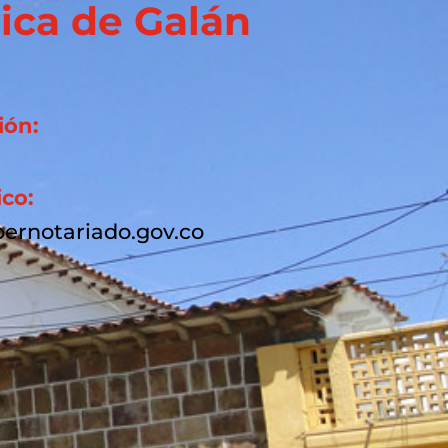
ica de Galán
ión:
ico:
ernotariado.gov.co