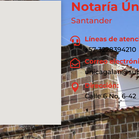
Notaría Ún
Santander
Líneas de atenc

+57 3228394210
Correo electrón

unicagalan@sup
Dirección:

Calle 6 No. 6-42