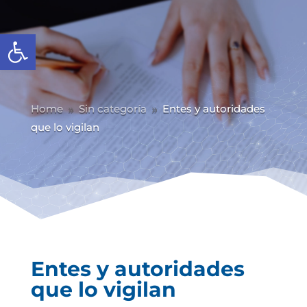
Abrir barra de herramientas
Home
Sin categoría
Entes y autoridades
9
9
que lo vigilan
Entes y autoridades
que lo vigilan