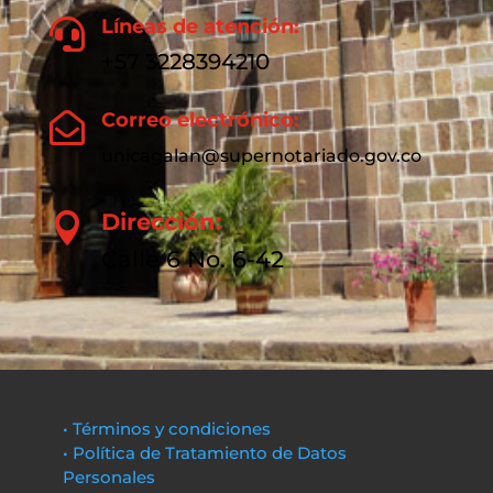
Líneas de atención:

+57 3228394210
Correo electrónico:

unicagalan@supernotariado.gov.co
Dirección:

Calle 6 No. 6-42
• Términos y condiciones
• Política de Tratamiento de Datos
Personales