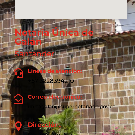
Notaría Única de
Galán
Santander
Líneas de atención:

+57 3228394210
Correo electrónico:

unicagalan@supernotariado.gov.co
Dirección:

Calle 6 No. 6-42