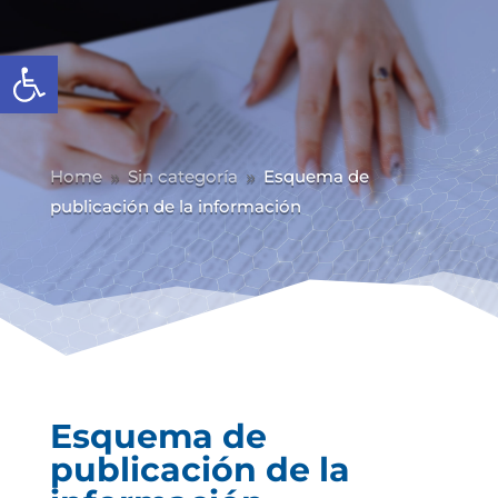
Abrir barra de herramientas
Home
Sin categoría
Esquema de
9
9
publicación de la información
Esquema de
publicación de la