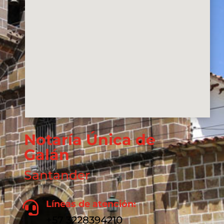
Notaría Única de
Galán
Santander
Líneas de atención:

+57 3228394210