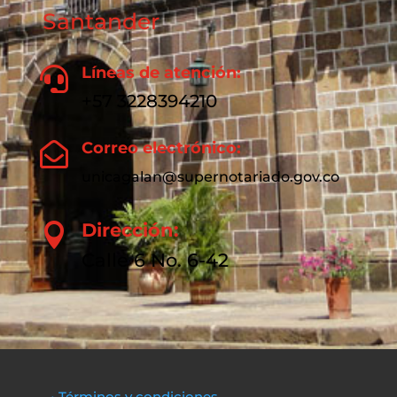
Santander
Líneas de atención:

+57 3228394210
Correo electrónico:

unicagalan@supernotariado.gov.co
Dirección:

Calle 6 No. 6-42
• Términos y condiciones