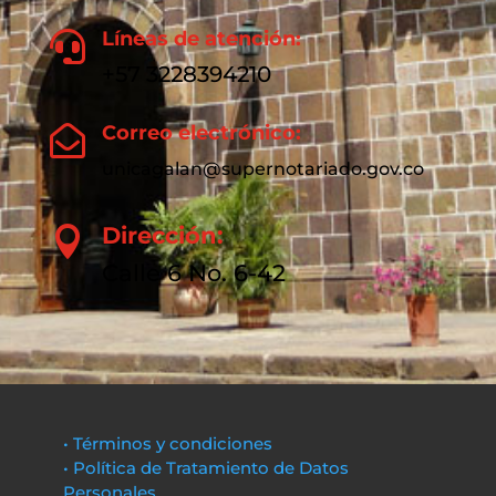
Líneas de atención:

+57 3228394210
Correo electrónico:

unicagalan@supernotariado.gov.co
Dirección:

Calle 6 No. 6-42
• Términos y condiciones
• Política de Tratamiento de Datos
Personales