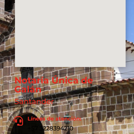
Notaría Única de
Galán
Santander
Líneas de atención:

+57 3228394210