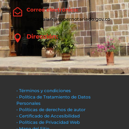
Correo electrónico:

unicagalan@supernotariado.gov.co
Dirección:

Calle 6 No. 6-42
• Términos y condiciones
• Política de Tratamiento de Datos
Personales
• Políticas de derechos de autor
• Certificado de Accesibilidad
• Políticas de Privacidad Web
• Mapa del Sitio