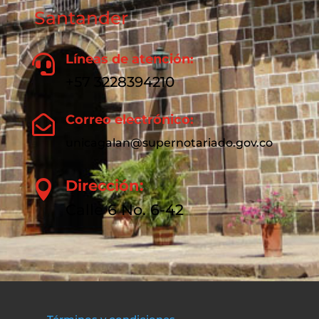
Santander
Líneas de atención:

+57 3228394210
Correo electrónico:

unicagalan@supernotariado.gov.co
Dirección:

Calle 6 No. 6-42