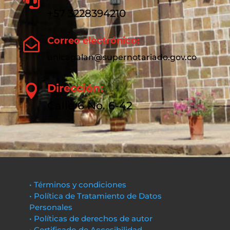

+57 3228394210
Correo electrónico:

unicagalan@supernotariado.gov.co
Dirección:

Calle 6 No. 6-42
• Términos y condiciones
• Política de Tratamiento de Datos
Personales
• Políticas de derechos de autor
• Certificado de Accesibilidad