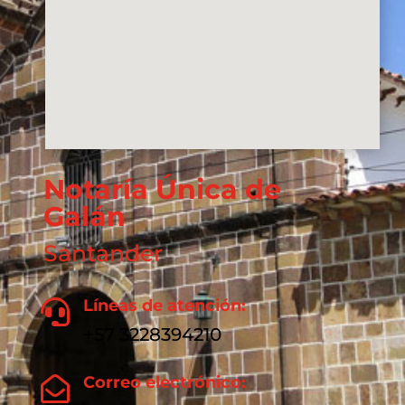
Notaría Única de
Galán
Santander
Líneas de atención:

+57 3228394210
Correo electrónico:
